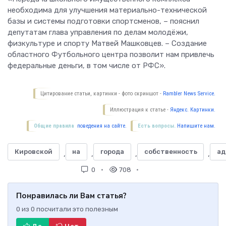
необходима для улучшения материально-технической
базы и системы подготовки спортсменов, – пояснил
депутатам глава управления по делам молодёжи,
физкультуре и спорту Матвей Машковцев. – Создание
областного Футбольного центра позволит нам привлечь
федеральные деньги, в том числе от РФС».
Цитирование статьи, картинки - фото скриншот -
Rambler News Service.
Иллюстрация к статье -
Яндекс. Картинки.
Общие правила
поведения на сайте.
Есть вопросы.
Напишите нам.
Кировской
на
города
собственность
ад
,
,
,
,
0
708
Понравилась ли Вам статья?
0
из
0
посчитали это полезным