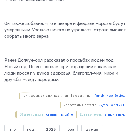
Он также добавил, что в январе и феврале морозы будут
умеренными. Урожаю ничего не угрожает, страна сможет
собрать много зерна.
Ранее Допчун-оол рассказал о просьбах людей под
Новый год. По его словам, при обращении к шаманам
люди просят у духов здоровья, благополучия, мира и
дружбы между народами.
Цитирование статьи, картинки - фото скриншот -
Rambler News Service.
Иллюстрация к статье -
Яндекс. Картинки.
Общие правила
поведения на сайте.
Есть вопросы.
Напишите нам.
что
год
2025
без
шаман
,
,
,
,