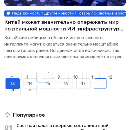
Недвижимость / Другие новости / Товары / Животные и растен
Китай может значительно опережать мир
по реальной мощности ИИ-инфраструктуры
- Интернет технологии.
Китайские амбиции в области искусственного
интеллекта могут оказаться значительно масштабнее,
чем считалось ранее. По данным ряда источников, так
называемая «теневая вычислительная мощность» страны
способна превышать текущие оценки до 6000 раз, что
указывает на гораздо более широкий и скрытый
«
1
...
9
10
11
12
13
14
15
16
17
...
90
»
Популярное
Счетная палата впервые составила свой
01