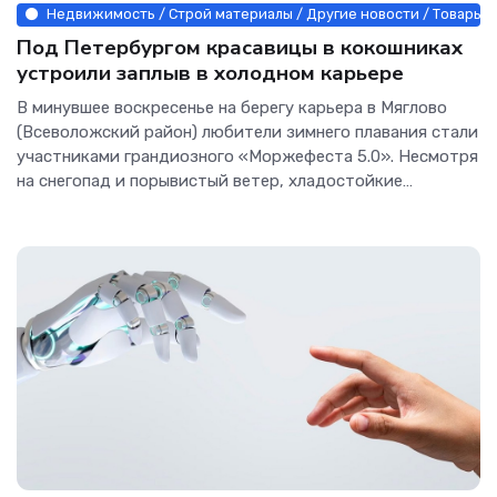
Недвижимость / Строй материалы / Другие новости / Товары /
Под Петербургом красавицы в кокошниках
устроили заплыв в холодном карьере
В минувшее воскресенье на берегу карьера в Мяглово
(Всеволожский район) любители зимнего плавания стали
участниками грандиозного «Моржефеста 5.0». Несмотря
на снегопад и порывистый ветер, хладостойкие
спортсмены поучаствовали в юбилейном, пятом по
счету, фестивале закаливания и зимнего плавания.