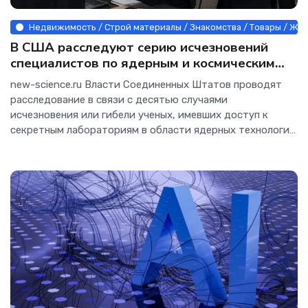
Недвижимость / Строй материалы / Знакомства / Товары / Жив
В США расследуют серию исчезновений
специалистов по ядерным и космическим
разработкам - Интернет технологии.
new-science.ru Власти Соединенных Штатов проводят
расследование в связи с десятью случаями
исчезновения или гибели ученых, имевших доступ к
секретным лабораториям в области ядерных технологий
и космических исследований. Согласно опубликованным
данным, некоторые из этих исследователей погибли, а