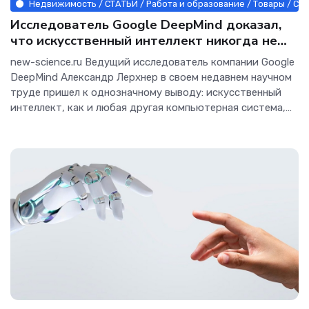
Недвижимость / СТАТЬИ / Работа и образование / Товары / Ст
Исследователь Google DeepMind доказал,
что искусственный интеллект никогда не
обретет сознание - Интернет технологии.
new-science.ru Ведущий исследователь компании Google
DeepMind Александр Лерхнер в своем недавнем научном
труде пришел к однозначному выводу: искусственный
интеллект, как и любая другая компьютерная система,
никогда не сможет стать сознательным. Это заявление
выглядит особенно показательным на фоне