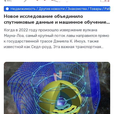
Недвижимость / Другие новости / Знакомства / Товары / Рабо
Новое исследование объединило
спутниковые данные и машинное обучение
для точного мониторинга потоков лавы -
Когда в 2022 году произошло извержение вулкана
Интернет технологии.
Мауна-Лоа, самый крупный поток лавы направился прямо
к государственной трассе Дэниела К. Иноуэ, также
известной как Седл-роуд. Эта важная транспортная
артерия ежедневно связывает множество жителей,
перевозя их из домов на одной стороне острова к