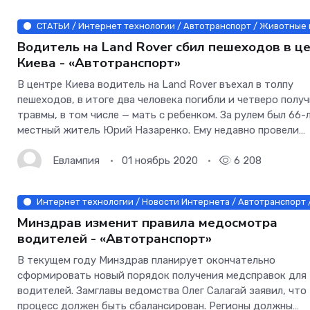
СТАТЬИ / Интернет технологии / Автотранспорт / Животные 
Водитель на Land Rover сбил пешеходов в ц
Киева - «Автотранспорт»
В центре Киева водитель на Land Rover въехал в толпу
пешеходов, в итоге два человека погибли и четверо полу
травмы, в том числе — мать с ребенком. За рулем был 66-
местный житель Юрий Назаренко. Ему недавно провели
стентирование сосудов сердца, и это стало причиной ав
водитель на
Евлампия
01 ноябрь 2020
6 208
Интернет технологии / Новости Интернета / Автотранспорт /
Минздрав изменит правила медосмотра
водителей - «Автотранспорт»
В текущем году Минздрав планирует окончательно
сформировать новый порядок получения медсправок для
водителей. Замглавы ведомства Олег Салагай заявил, что
процесс должен быть сбалансирован. Регионы должны