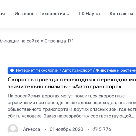
ая
Интернет Технологии
Наука
Контакты
бликации на сайте » Страница 171
Интернет технологии / Автотранспорт / Животные и растения
Скорость проезда пешеходных переходов мо
значительно снизить - «Автотранспорт»
На российских дорогах могут появиться скоростные
ограничения при проезде пешеходных переходов, остано
общественного транспорта и других опасных зон, где ест
сбить человека. Заказ на разработку соответствующей
методики сделал Минтранс в НИИ Автомобильного транс
узнала «Газета.Ru».
Агнесса
01 ноябрь 2020
5 776