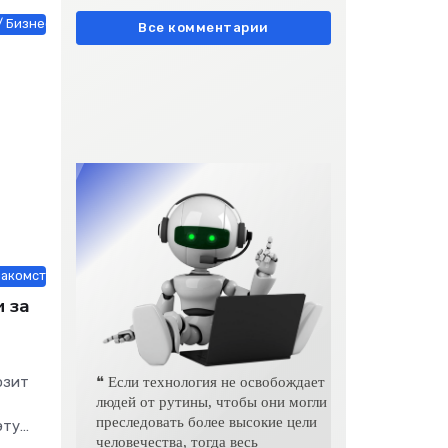
европейски» очень метко
/ Бизнес / Животные и растения / Знакомства / Мобильные телефоны
подчеркивает остроту
Все комментарии
накомства / Мебель, интерьер, обиход / Недвижимость / Оборудовани
 за
озит
❝ Если технология не освобождает
людей от рутины, чтобы они могли
преследовать более высокие цели
эту
человечества, тогда весь
льной