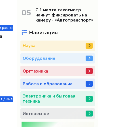
 среди
С 1 марта техосмотр
05
начнут фиксировать на
камеру - «Автотранспорт»
и растения / Недвижимость / Строй материалы / Товары / Другие нов
Навигация
а
Наука
Оборудование
Оргтехника
Работа и образование
Электроника и бытовая
я / Знакомства / Недвижимость / Оборудование / Строй материалы /
техника
Интересное