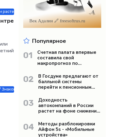
и растения / Знакомства / Недвижимость / Оборудование / Строй мат
ентре
Век Адалин 🔗 freesoftrus.ru
Популярное
чили
летний
Счетная палата впервые
01
составила свой
макропрогноз по
арии —
экономике России -
«Бизнес»
В Госдуме предлагают от
02
балльной системы
перейти к пенсионным
 Знакомства / Недвижимость / Оборудование / Работа и образование
«рангам» - «Бизнес»
Доходность
03
автокомпаний в России
растет на фоне снижения
продаж - «Бизнес»
Методы разблокировки
04
Айфон 5s - «Мобильные
устройства»