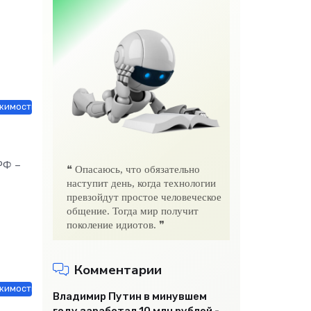
жимость / Другие новости
РФ –
❝ Опасаюсь, что обязательно
наступит день, когда технологии
превзойдут простое человеческое
общение. Тогда мир получит
поколение идиотов. ❞
Комментарии
имость / Оборудование / Работа и образование / Строй материалы /
Владимир Путин в минувшем