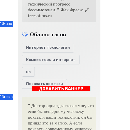
технический прогресс
бессмысленен. ❞ Жак Фреско 🔗
freesoftrus.ru
/ Животные и растения / Знакомства / Недвижимость / Оборудование 
Облако тэгов
Интернет технологии
Компьютеры и интернет
на
Показать все теги
ДОБАВИТЬ БАННЕР
 Знакомства / Мебель, интерьер, обиход / Недвижимость / Работа и 
❝ Доктор однажды сказал мне, что
если бы пещерному человеку
показали наши технологии, он бы
принял это за магию. А если
показать современному человеку