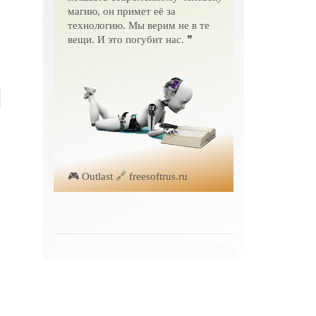
магию, он примет её за
технологию. Мы верим не в те
вещи. И это погубит нас. ❞
🎮 Outlast 🔗 freesoftrus.ru