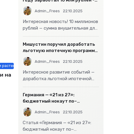
году заработал 10 млн рублей -
«Бизнес»
Admin_Frees
22.10.2025
Интересная новость! 10 миллионов
рублей — сумма внушительная для
большинства россиян, но совсем
не
Мишустин поручил доработать
льготную ипотечную программу
- «Бизнес»
Admin_Frees
22.10.2025
 растения / Мебель, интерьер, обиход / Недвижимость / Строй матер
Интересное развитие событий —
и на
доработка льготной ипотечной
программы действительно может
стать
Германия — «21 из 27»:
бюджетный нокаут по–
европейски
Admin_Frees
22.10.2025
Статья «Германия — «21 из 27»:
бюджетный нокаут по–