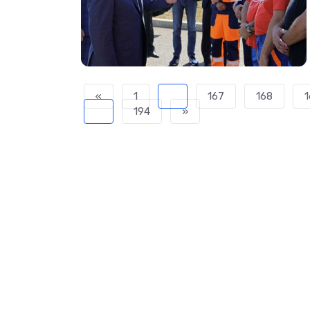
«
1
...
167
168
1
...
194
»