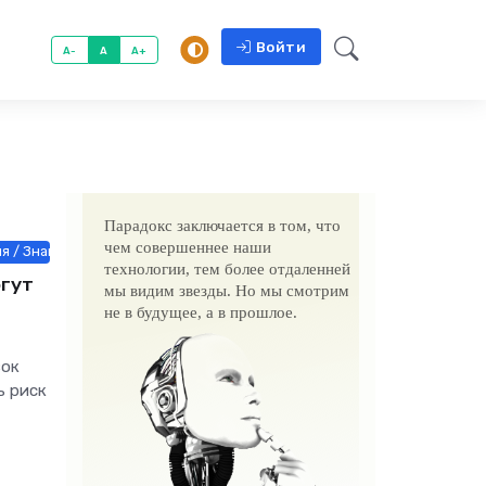
Войти
A-
A
A+
Парадокс заключается в том, что
чем совершеннее наши
 / Знакомства / Недвижимость / Работа и образование / Строй мате
технологии, тем более отдаленней
гут
мы видим звезды. Но мы смотрим
не в будущее, а в прошлое.
вок
ь риск
порта,