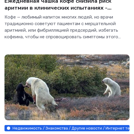
Ежедневная чашка кофе снизила риск
аритмии в клинических испытаниях -
Интернет технологии.
Кофе — любимый напиток многих людей, но врачи
традиционно советуют пациентам с мерцательной
аритмией, или фибрилляцией предсердий, избегать
кофеина, чтобы не спровоцировать симптомы этого
распространенного нарушения сердечного ритма,
способного привести к инсульту и преждевременной
смерти. Однако
Недвижимость / Знакомства / Другие новости / Интернет тех