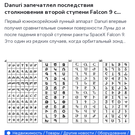
Danuri запечатлел последствия
столкновения второй ступени Falcon 9 с
Луной - Интернет технологии.
Первый южнокорейский лунный аппарат Danuri впервые
получил сравнительные снимки поверхности Луны до и
после падения второй ступени ракеты SpaceX Falcon 9.
Это один из редких случаев, когда орбитальный зонд
смог зафиксировать последствия заранее
прогнозируемого столкновения искусственного объекта
с
Недвижимость / Товары / Другие новости / Оборудование / Зн