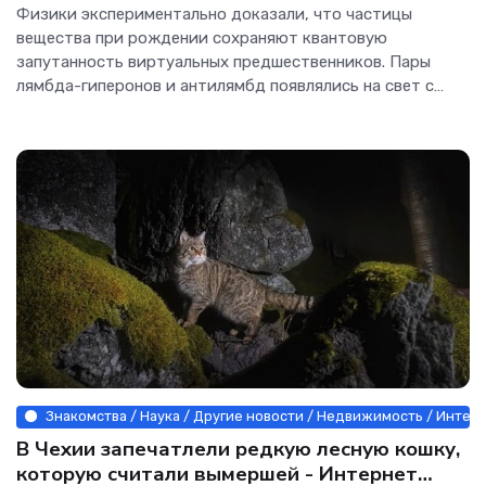
Интернет технологии.
Физики экспериментально доказали, что частицы
вещества при рождении сохраняют квантовую
запутанность виртуальных предшественников. Пары
лямбда-гиперонов и антилямбд появлялись на свет с
синхронизированными спинами, которые они
унаследовали от энергетических флуктуаций пустоты.
Закономерность
Знакомства / Наука / Другие новости / Недвижимость / Интер
В Чехии запечатлели редкую лесную кошку,
которую считали вымершей - Интернет