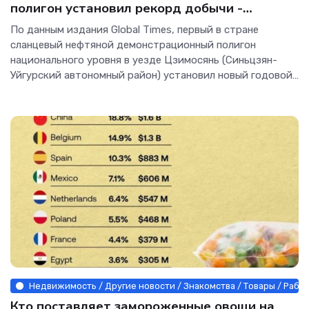
полигон установил рекорд добычи -
Интернет технологии.
По данным издания Global Times, первый в стране
сланцевый нефтяной демонстрационный полигон
национального уровня в уезде Цзимосянь (Синьцзян-
Уйгурский автономный район) установил новый годовой
рекорд добычи: с начала года здесь было получено 1,7
миллионов тонн нефти....
Недвижимость / Другие новости / Знакомства / Товары / Рабо
Кто поставляет замороженные овощи на