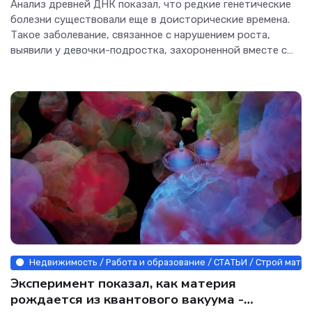
Анализ древней ДНК показал, что редкие генетические
болезни существовали еще в доисторические времена.
Такое заболевание, связанное с нарушением роста,
выявили у девочки-подростка, захороненной вместе с
матерью на юге Италии более 12 тысяч лет тому назад.
Пещера...
Недвижимость / Работа и образование / СТАТЬИ / Строй матер
Эксперимент показал, как материя
рождается из квантового вакуума -