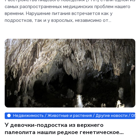
самых распространенных медицинских проблем нашего
времени. Нарушение питания встречается как у
подростков, так и у взрослых, независимо от
социального статуса и уровня образования. Кадр...
Недвижимость / Животные и растения / Другие новости / Обор
У девочки-подростка из верхнего
палеолита нашли редкое генетическое
заболевание - Интернет технологии.