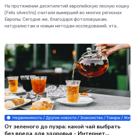
технологии.
На протяжении десятилетий европейскую лесную кошку
(Felis silvestris) считали вымершей во многих регионах
Европы. Сегодня же, благодаря фотоловушкам,
натуралистам и новым методам исследований, эта
«кошка-призрак» вновь оказалась в центре внимания
ученых — после того как ее начали фиксировать в
Недвижимость / Другие новости / Знакомства / Товары / Живо
От зеленого до пуэра: какой чай выбрать
без вреда для здоровья - Интернет