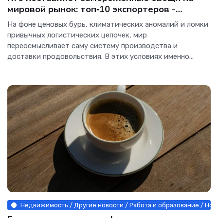
мировой рынок: топ‑10 экспортеров -
Интернет технологии.
На фоне ценовых бурь, климатических аномалий и ломки
привычных логистических цепочек, мир
переосмысливает саму систему производства и
доставки продовольствия. В этих условиях именно
замороженные овощи, без лишнего шума, превратились в
новый глобальный актив — островок стабильности в
бушующем
Недвижимость / Другие новости / Работа и образование / Но