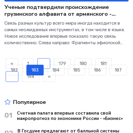
Ученые подтвердили происхождение
грузинского алфавита от армянского -
Интернет технологии.
Связь разных культур всего мира иногда находится в
самых неожиданных инструментах, в том числе в языке.
Новое исследование впервые показало такую связь
количественно. Слева направо: Фрагменты эфиопской
письменности, армянская письменность, грузинская
письменность и кавказско-албанская письменность
«
1
...
179
180
181
182
183
184
185
186
187
...
194
»
Популярное
Счетная палата впервые составила свой
01
макропрогноз по экономике России - «Бизнес»
В Госдуме предлагают от балльной системы