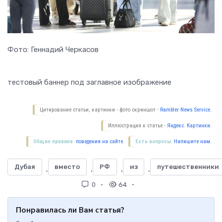
Фото: Геннадий Черкасов
тестовый баннер под заглавное изображение
Цитирование статьи, картинки - фото скриншот -
Rambler News Service.
Иллюстрация к статье -
Яндекс. Картинки.
Общие правила
поведения на сайте.
Есть вопросы.
Напишите нам.
Дубая
вместо
РФ
из
путешественники
,
,
,
,
0
64
Понравилась ли Вам статья?