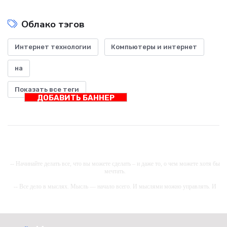
Облако тэгов
Интернет технологии
Компьютеры и интернет
на
Показать все теги
ДОБАВИТЬ БАННЕР
-- Начинайте делать все, что вы можете сделать – и даже то, о чем можете хотя бы
мечтать.
-- Все дело в мыслях. Мысль — начало всего. И мыслями можно управлять. И
поэтому главное дело совершенствования: работать над мыслями.
-- Идите уверенно по направлению к мечте. Живите той жизнью, которую вы сами
себе придумали.