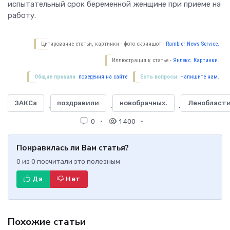
испытательный срок беременной женщине при приеме на
работу.
Цитирование статьи, картинки - фото скриншот -
Rambler News Service.
Иллюстрация к статье -
Яндекс. Картинки.
Общие правила
поведения на сайте.
Есть вопросы.
Напишите нам.
ЗАКСа
поздравили
новобрачных.
Ленобласт
,
,
,
0
1 400
Понравилась ли Вам статья?
0
из
0
посчитали это полезным
Да
Нет
Похожие статьи