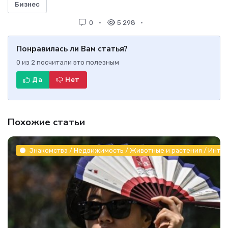
Бизнес
0
5 298
Понравилась ли Вам статья?
0
из
2
посчитали это полезным
Да
Нет
Похожие статьи
Знакомства / Недвижимость / Животные и растения / Инте