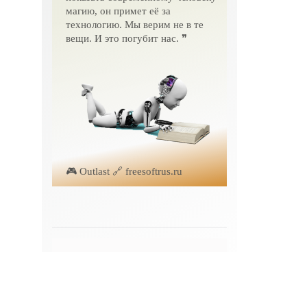
магию, он примет её за
технологию. Мы верим не в те
вещи. И это погубит нас. ❞
🎮 Outlast 🔗 freesoftrus.ru