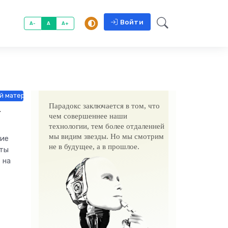
Войти
A-
A
A+
й материалы / Оборудование / Электроника и бытовая техника
Парадокс заключается в том, что
-
чем совершеннее наши
технологии, тем более отдаленней
мы видим звезды. Но мы смотрим
щие
не в будущее, а в прошлое.
рты
 на