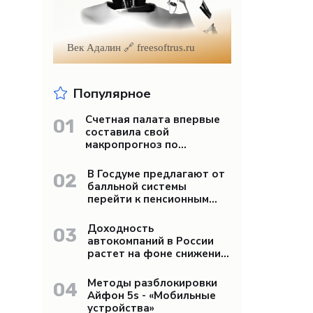
Век Адалин 🔗 freesoftrus.ru
Популярное
Счетная палата впервые
01
составила свой
макропрогноз по
экономике России -
«Бизнес»
В Госдуме предлагают от
02
балльной системы
перейти к пенсионным
«рангам» - «Бизнес»
Доходность
03
автокомпаний в России
растет на фоне снижения
продаж - «Бизнес»
Методы разблокировки
04
Айфон 5s - «Мобильные
устройства»