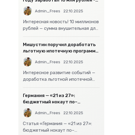
году заработал 10 млн рублей -
«Бизнес»
Admin_Frees
22.10.2025
Интересная новость! 10 миллионов
рублей — сумма внушительная для
большинства россиян, но совсем
не
Мишустин поручил доработать
льготную ипотечную программу
- «Бизнес»
Admin_Frees
22.10.2025
Интересное развитие событий —
доработка льготной ипотечной
программы действительно может
стать
Германия — «21 из 27»:
бюджетный нокаут по–
европейски
Admin_Frees
22.10.2025
Статья «Германия — «21 из 27»:
бюджетный нокаут по–