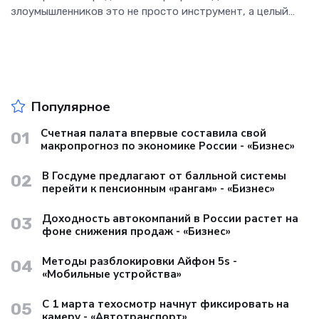
злоумышленников это не просто инструмент, а целый
рынок с конкуренцией, маркетингом и системой скидок.
О том, как именно продают и продвигают такие
программы в даркнете,
Популярное
Счетная палата впервые составила свой
01
макропрогноз по экономике России - «Бизнес»
В Госдуме предлагают от балльной системы
02
перейти к пенсионным «рангам» - «Бизнес»
Доходность автокомпаний в России растет на
03
фоне снижения продаж - «Бизнес»
Методы разблокировки Айфон 5s -
04
«Мобильные устройства»
С 1 марта техосмотр начнут фиксировать на
05
камеру - «Автотранспорт»