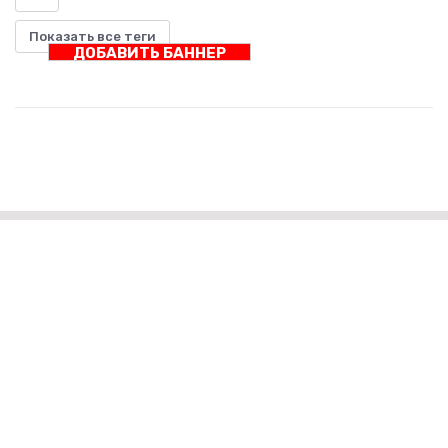
Показать все теги
ДОБАВИТЬ БАННЕР
Интернет технологии и наука
Интернет-технологии и наука: союз, который меняет
будущее
Правила сайта
РЕКЛАМА У НАС
Контакты
Статьи
Лента новостей
©
→
2026
© Мы транслируем с 2009
freesoftrus.ru