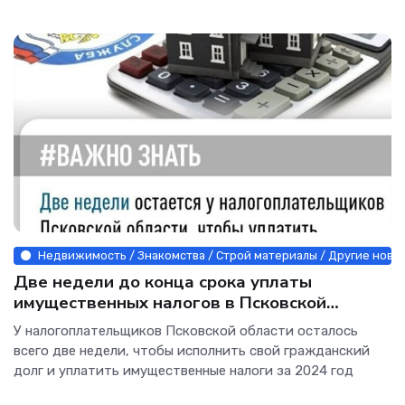
Недвижимость / Знакомства / Строй материалы / Другие ново
Две недели до конца срока уплаты
имущественных налогов в Псковской
области: ФНС призывает не затягивать с
У налогоплательщиков Псковской области осталось
платежами
всего две недели, чтобы исполнить свой гражданский
долг и уплатить имущественные налоги за 2024 год