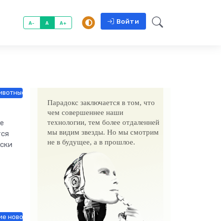
Войти
A-
A
A+
вотные и растения / Бизнес / Знакомства / Новости Интернета / Тов
Парадокс заключается в том, что
чем совершеннее наши
ее
технологии, тем более отдаленней
мы видим звезды. Но мы смотрим
тся
не в будущее, а в прошлое.
сски
ие новости / Строй материалы / СТАТЬИ