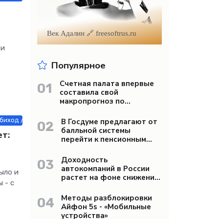
Век Адалин 🔗 freesoftrus.ru
 и
Популярное
Счетная палата впервые
01
составила свой
макропрогноз по
экономике России -
«Бизнес»
иход / Бизнес / Другие новости / Товары / Знакомства / Строй мате
В Госдуме предлагают от
02
балльной системы
т:
перейти к пенсионным
«рангам» - «Бизнес»
Доходность
03
автокомпаний в России
ыло и
растет на фоне снижения
 - с
продаж - «Бизнес»
Методы разблокировки
04
Айфон 5s - «Мобильные
устройства»