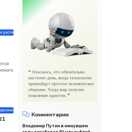
и растения / СТАТЬИ
ются
жского
❝ Опасаюсь, что обязательно
наступит день, когда технологии
превзойдут простое человеческое
общение. Тогда мир получит
поколение идиотов. ❞
едвижимость / СТАТЬИ
Комментарии
21
Владимир Путин в минувшем