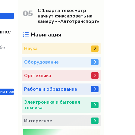
С 1 марта техосмотр
05
начнут фиксировать на
камеру - «Автотранспорт»
ынке
Навигация
бе
Наука
Оборудование
Оргтехника
Работа и образование
гие новости / Работа и образование / СТАТЬИ
Электроника и бытовая
техника
Интересное