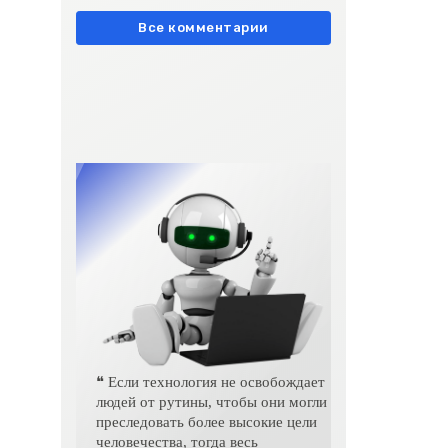
европейски» очень метко
подчеркивает остроту
Все комментарии
❝ Если технология не освобождает
людей от рутины, чтобы они могли
преследовать более высокие цели
человечества, тогда весь