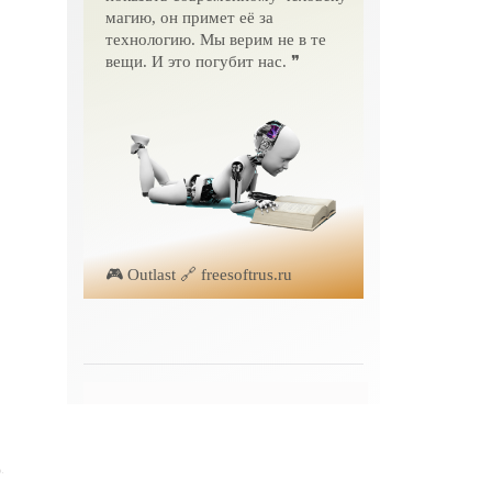
магию, он примет её за
технологию. Мы верим не в те
вещи. И это погубит нас. ❞
🎮 Outlast 🔗 freesoftrus.ru
.