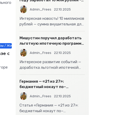
году заработал 10 млн рублей -
льного
«Бизнес»
Admin_Frees
22.10.2025
Интересная новость! 10 миллионов
рублей — сумма внушительная для
большинства россиян, но совсем
не
Мишустин поручил доработать
льготную ипотечную программу
ры / Животные и растения / СТАТЬИ
- «Бизнес»
зе с
Admin_Frees
22.10.2025
Интересное развитие событий —
торе
доработка льготной ипотечной
программы действительно может
стать
Германия — «21 из 27»:
бюджетный нокаут по–
европейски
Admin_Frees
22.10.2025
Статья «Германия — «21 из 27»:
бюджетный нокаут по–