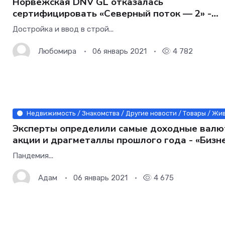
Норвежская DNV GL отказалась
сертифицировать «Северный поток — 2» -
«Бизнес»
Достройка и ввод в строй...
Любомира
06 январь 2021
4 782
Недвижимость / Знакомства / Другие новости / Товары / Жив
Эксперты определили самые доходные валю
акции и драгметаллы прошлого года - «Бизн
Пандемия...
Адам
06 январь 2021
4 675