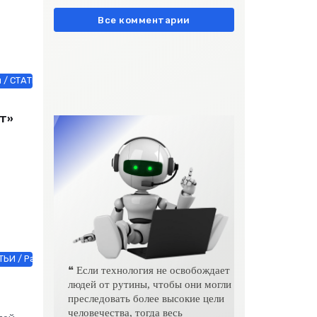
европейски» очень метко
подчеркивает остроту
Все комментарии
/ СТАТЬИ / Другие новости / Работа и образование / Интернет техно
т»
ТЬИ / Работа и образование / Животные и растения / Интернет техно
❝ Если технология не освобождает
людей от рутины, чтобы они могли
преследовать более высокие цели
человечества, тогда весь