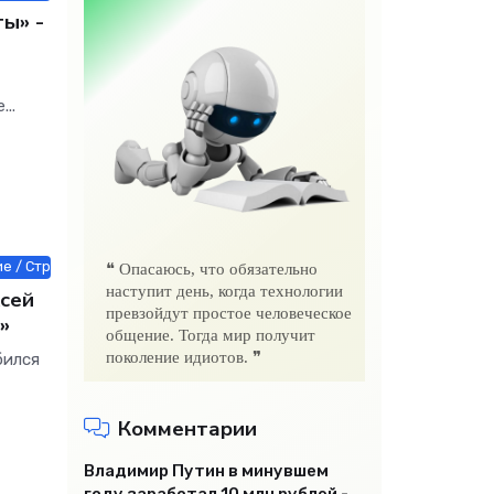
ы» -
..
е / Строй материалы / Животные и растения / Интернет технологии 
❝ Опасаюсь, что обязательно
наступит день, когда технологии
ксей
превзойдут простое человеческое
»
общение. Тогда мир получит
поколение идиотов. ❞
бился
Комментарии
Владимир Путин в минувшем