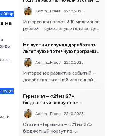
году заработал 10 млн рублей -
«Бизнес»
Admin_Frees
22.10.2025
 / Оборудование / Животные и растения / Интернет технологии / Ав
а на
Интересная новость! 10 миллионов
рублей — сумма внушительная для
большинства россиян, но совсем
ма
не
Мишустин поручил доработать
 виды
льготную ипотечную программу
- «Бизнес»
асть
Admin_Frees
22.10.2025
Интересное развитие событий —
доработка льготной ипотечной
программы действительно может
орудование / СТАТЬИ / Товары / Строй материалы / Знакомства / Ин
стать
Германия — «21 из 27»:
бюджетный нокаут по–
европейски
Admin_Frees
22.10.2025
ся и
Статья «Германия — «21 из 27»:
бюджетный нокаут по–