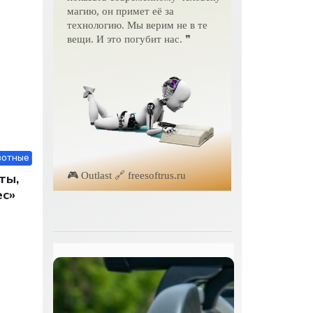
магию, он примет её за
технологию. Мы верим не в те
вещи. И это погубит нас. ❞
отные и растения / Строй материалы / Интернет технологии / Бизне
🎮 Outlast 🔗 freesoftrus.ru
ты,
ес»