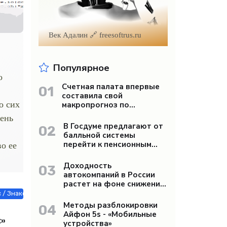
Век Адалин 🔗 freesoftrus.ru
Популярное
о
Счетная палата впервые
01
составила свой
о сих
макропрогноз по
экономике России -
чень
«Бизнес»
В Госдуме предлагают от
02
балльной системы
перейти к пенсионным
о ее
«рангам» - «Бизнес»
Доходность
03
автокомпаний в России
растет на фоне снижения
продаж - «Бизнес»
 / Знакомства / Мебель, интерьер, обиход / Недвижимость / Строй м
Методы разблокировки
04
Айфон 5s - «Мобильные
с»
устройства»