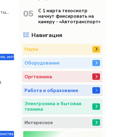
С 1 марта техосмотр
05
ы...
начнут фиксировать на
камеру - «Автотранспорт»
Навигация
Наука
ль, интерьер, обиход / Недвижимость / Оборудование / Работа и обр
Оборудование
Оргтехника
й
Работа и образование
Электроника и бытовая
техника
Интересное
омства / Мебель, интерьер, обиход / Недвижимость / Строй материалы