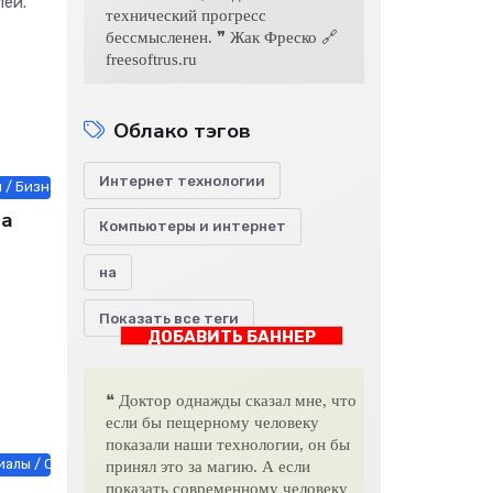
лей.
технический прогресс
бессмысленен. ❞ Жак Фреско 🔗
freesoftrus.ru
Облако тэгов
Интернет технологии
/ Бизнес / Строй материалы / Другие новости / СТАТЬИ / Автотрансп
на
Компьютеры и интернет
на
Показать все теги
ДОБАВИТЬ БАННЕР
❝ Доктор однажды сказал мне, что
если бы пещерному человеку
показали наши технологии, он бы
алы / Оборудование / Работа и образование / Услуги / Товары / Мебе
принял это за магию. А если
показать современному человеку