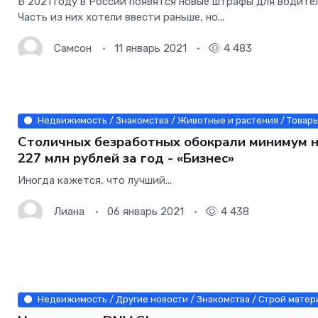
В 2021 году в России появятся новые штрафы для водите
Часть из них хотели ввести раньше, но...
Самсон
11 январь 2021
4 483
Недвижимость / Знакомства / Животные и растения / Товары 
Столичных безработных обокрали минимум 
227 млн рублей за год - «Бизнес»
Иногда кажется, что лучший...
Лиана
06 январь 2021
4 438
Недвижимость / Другие новости / Знакомства / Строй матери