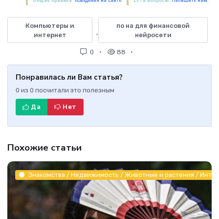
Общие правила
поведения на сайте.
Есть вопросы.
Напишите нам.
Компьютеры и
по на для финансовой
,
интернет
нейросети
0
88
Понравилась ли Вам статья?
0
из
0
посчитали это полезным
Да
Нет
Похожие статьи
Знакомства / Недвижимость / Животные и растения / Инте