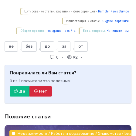
Цитирование статьи, картинки - фото скриншот -
Rambler News Service.
Иллюстрация к статье -
Яндекс. Картинки.
Общие правила
поведения на сайте.
Есть вопросы.
Напишите нам.
не
без
до
за
от
,
,
,
,
0
92
Понравилась ли Вам статья?
0
из
1
посчитали это полезным
Да
Нет
Похожие статьи
Недвижимость / Работа и образование / Знакомства / Бизне