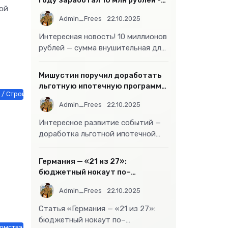
году заработал 10 млн рублей -
ой
«Бизнес»
Admin_Frees
22.10.2025
Интересная новость! 10 миллионов
рублей — сумма внушительная для
большинства россиян, но совсем
не
Мишустин поручил доработать
льготную ипотечную программу
/ Строй материалы / Товары / Услуги / Другие новости
- «Бизнес»
Admin_Frees
22.10.2025
Интересное развитие событий —
доработка льготной ипотечной
программы действительно может
стать
Германия — «21 из 27»:
бюджетный нокаут по–
европейски
Admin_Frees
22.10.2025
Статья «Германия — «21 из 27»:
бюджетный нокаут по–
омства / Мебель, интерьер, обиход / Недвижимость / Работа и образ