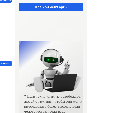
европейски» очень метко
ят
подчеркивает остроту
Все комментарии
вижимость / Оборудование / Работа и образование / Строй материалы
❝ Если технология не освобождает
людей от рутины, чтобы они могли
преследовать более высокие цели
человечества, тогда весь