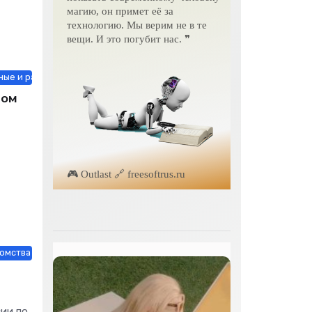
магию, он примет её за
технологию. Мы верим не в те
вещи. И это погубит нас. ❞
ые и растения / Знакомства / Мебель, интерьер, обиход / Недвижимо
том
🎮 Outlast 🔗 freesoftrus.ru
мства / Мебель, интерьер, обиход / Недвижимость / Одежда, обувь, а
сии по