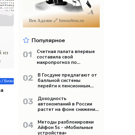
Век Адалин 🔗 freesoftrus.ru
Популярное
Счетная палата впервые
й из
01
составила свой
u
макропрогноз по
экономике России -
«Бизнес»
В Госдуме предлагают от
02
балльной системы
/ Бизнес / Строй материалы / Другие новости / СТАТЬИ / Автотрансп
перейти к пенсионным
на
«рангам» - «Бизнес»
Доходность
03
автокомпаний в России
растет на фоне снижения
продаж - «Бизнес»
Методы разблокировки
04
Айфон 5s - «Мобильные
устройства»