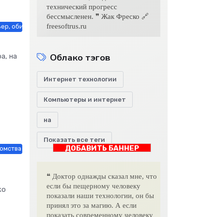
технический прогресс
бессмысленен. ❞ Жак Фреско 🔗
freesoftrus.ru
ьер, обиход / Недвижимость / Оборудование / Работа и образование 
Облако тэгов
а, на
Интернет технологии
Компьютеры и интернет
на
Показать все теги
ДОБАВИТЬ БАННЕР
омства / Недвижимость / Работа и образование / Товары / Другие но
❝ Доктор однажды сказал мне, что
если бы пещерному человеку
ко
показали наши технологии, он бы
принял это за магию. А если
показать современному человеку