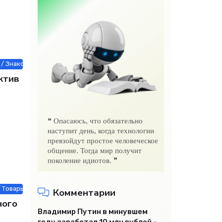
/ Знакомства / Товары / СТАТЬИ / Новости Интернета / Животные и р
ктив
❝ Опасаюсь, что обязательно
наступит день, когда технологии
превзойдут простое человеческое
общение. Тогда мир получит
поколение идиотов. ❞
 Товары / Другие новости / Интернет технологии
Комментарии
ного
Владимир Путин в минувшем