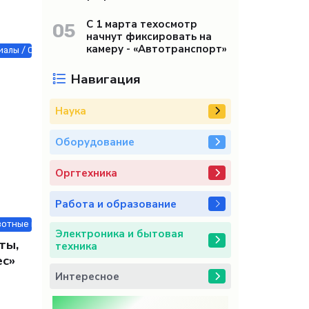
С 1 марта техосмотр
05
начнут фиксировать на
камеру - «Автотранспорт»
алы / Оборудование / Работа и образование / Услуги / Товары / Мебе
Навигация
Наука
Оборудование
Оргтехника
Работа и образование
отные и растения / Строй материалы / Интернет технологии / Бизне
Электроника и бытовая
ты,
техника
ес»
Интересное