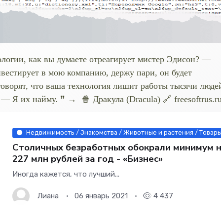
логии, как вы думаете отреагирует мистер Эдисон? —
нвестирует в мою компанию, держу пари, он будет
говорят, что ваша технология лишит работы тысячи люде
 Я их найму. ❞ → 🍿 Дракула (Dracula) 🔗 freesoftrus.r
Недвижимость / Знакомства / Животные и растения / Товары 
Столичных безработных обокрали минимум 
227 млн рублей за год - «Бизнес»
Иногда кажется, что лучший...
Лиана
06 январь 2021
4 437