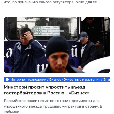
что, по признанию самого регулятора, окно для ее
дальнейшего снижения еще осталось, заметно
ускорившийся рост цен пока не позволит этого сделать.
А
Интернет технологии / Бизнес / Животные и растения / Знаком
Минстрой просит упростить въезд
гастарбайтеров в Россию - «Бизнес»
Российское правительство готовит документы для
упрощенного въезда трудовых мигрантов в страну. В
кабмине...