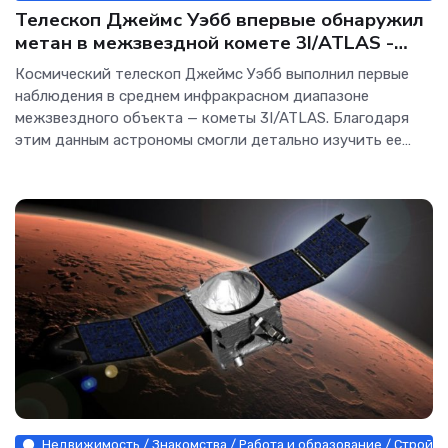
Телескоп Джеймс Уэбб впервые обнаружил
метан в межзвездной комете 3I/ATLAS -
Интернет технологии.
Космический телескоп Джеймс Уэбб выполнил первые
наблюдения в среднем инфракрасном диапазоне
межзвездного объекта — кометы 3I/ATLAS. Благодаря
этим данным астрономы смогли детально изучить ее
химический состав, впервые обнаружив метан у объекта
из другой звездной системы. Наблюдения проводились
с
Недвижимость / Знакомства / Работа и образование / Строй м