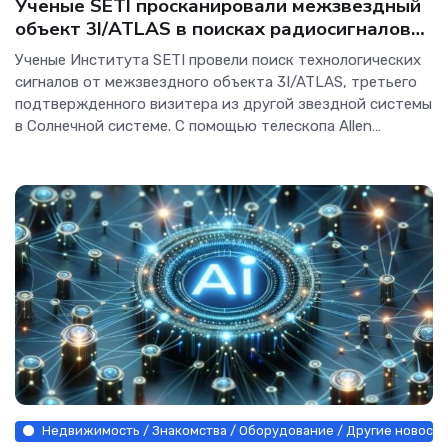
Ученые SETI просканировали межзвездный
объект 3I/ATLAS в поисках радиосигналов
инопланетных технологий - Интернет
Ученые Института SETI провели поиск технологических
технологии.
сигналов от межзвездного объекта 3I/ATLAS, третьего
подтвержденного визитера из другой звездной системы
в Солнечной системе. С помощью телескопа Allen
Telescope Array в Северной Калифорнии команда
просканировала широкий диапазон радиочастот в
Недвижимость / Знакомства / Оборудование / Другие новости