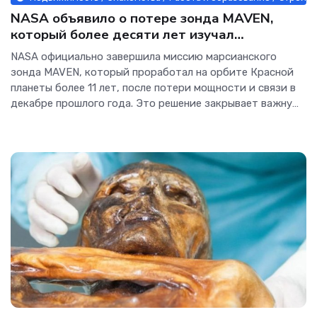
NASA объявило о потере зонда MAVEN,
который более десяти лет изучал
атмосферу Марса - Интернет технологии.
NASA официально завершила миссию марсианского
зонда MAVEN, который проработал на орбите Красной
планеты более 11 лет, после потери мощности и связи в
декабре прошлого года. Это решение закрывает важную
главу в многолетних усилиях агентства по пониманию
того, как Красная планета потеряла большую