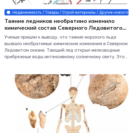
Недвижимость / Товары / Строй материалы / Другие новости 
Таяние ледников необратимо изменило
химический состав Северного Ледовитого
океана - Интернет технологии.
Ученые пришли к выводу, что таяние морского льда
вызвало необратимые химические изменения в Северном
Ледовитом океане. Тающий лед открыл мелководные
прибрежные воды интенсивному солнечному свету. Это
привело к разрушению нитратов — «удобрения»,
необходимого для существования морской жизни....