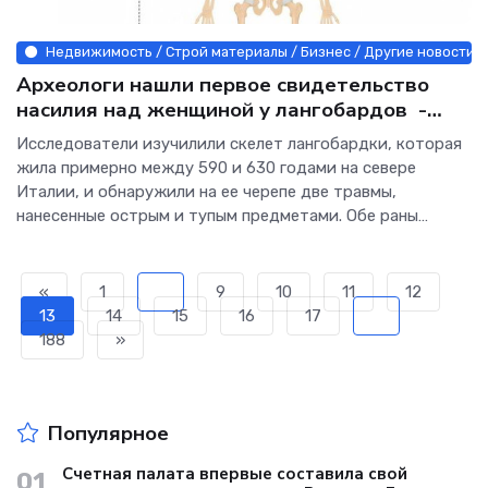
Недвижимость / Строй материалы / Бизнес / Другие новости /
Археологи нашли первое свидетельство
насилия над женщиной у лангобардов -
Интернет технологии.
Исследователи изучилили скелет лангобардки, которая
жила примерно между 590 и 630 годами на севере
Италии, и обнаружили на ее черепе две травмы,
нанесенные острым и тупым предметами. Обе раны
успели зажить, поэтому ученые пришли к выводу, что
девушка выжила после нападения. Наиболее вероятным
«
1
...
9
10
11
12
13
14
15
16
17
...
188
»
Популярное
Счетная палата впервые составила свой
01