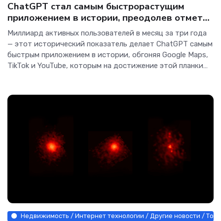
ChatGPT стал самым быстрорастущим
приложением в истории, преодолев отметку
в миллиард пользователей всего за три
Миллиард активных пользователей в месяц за три года
года - Интернет технологии.
— этот исторический показатель делает ChatGPT самым
быстрым приложением в истории, обгоняя Google Maps,
TikTok и YouTube, которым на достижение этой планки
требовалось от пяти до восьми лет. Однако за
впечатляющей цифрой скрывается целый ряд
Недвижимость / Интернет технологии / Другие новости / Тов