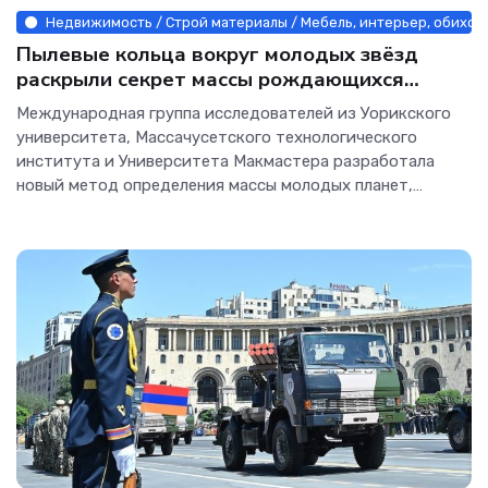
Недвижимость / Строй материалы / Мебель, интерьер, обиход 
Пылевые кольца вокруг молодых звёзд
раскрыли секрет массы рождающихся
планет - Интернет технологии.
Международная группа исследователей из Уорикского
университета, Массачусетского технологического
института и Университета Макмастера разработала
новый метод определения массы молодых планет,
которые скрыты в плотных пылевых кольцах вокруг
своих звёзд. Эти кольца, известные как протопланетные