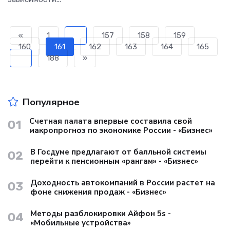
«
1
...
157
158
159
160
161
162
163
164
165
...
188
»
Популярное
Счетная палата впервые составила свой
01
макропрогноз по экономике России - «Бизнес»
В Госдуме предлагают от балльной системы
02
перейти к пенсионным «рангам» - «Бизнес»
Доходность автокомпаний в России растет на
03
фоне снижения продаж - «Бизнес»
Методы разблокировки Айфон 5s -
04
«Мобильные устройства»