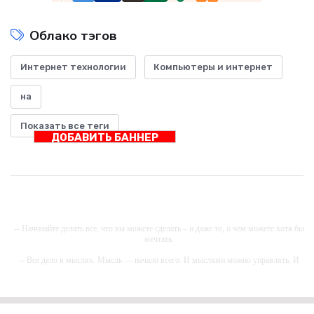
Облако тэгов
Интернет технологии
Компьютеры и интернет
на
Показать все теги
ДОБАВИТЬ БАННЕР
-- Начинайте делать все, что вы можете сделать – и даже то, о чем можете хотя бы
мечтать.
-- Все дело в мыслях. Мысль — начало всего. И мыслями можно управлять. И
поэтому главное дело совершенствования: работать над мыслями.
-- Идите уверенно по направлению к мечте. Живите той жизнью, которую вы сами
себе придумали.