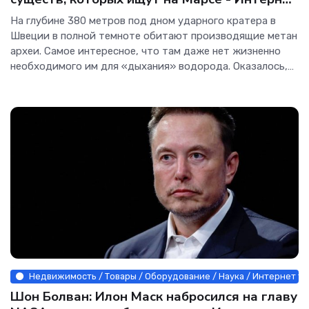
технологии.
На глубине 380 метров под дном ударного кратера в
Швеции в полной темноте обитают производящие метан
археи. Самое интересное, что там даже нет жизненно
необходимого им для «дыхания» водорода. Оказалось,
его производят для них другие организмы и вся эта
микроскопическая жизнь построена на
Недвижимость / Товары / Оборудование / Наука / Интернет т
Шон Болван: Илон Маск набросился на главу