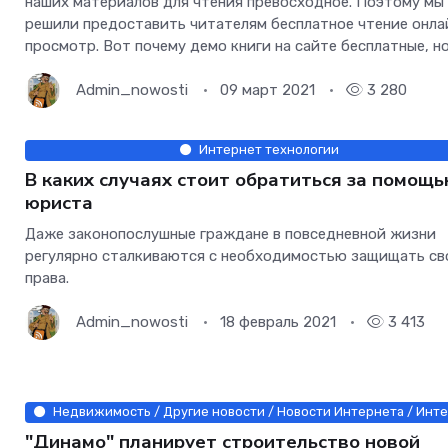
наших материалов для чтения превосходное. Поэтому мы
решили предоставить читателям бесплатное чтение онла
просмотр. Вот почему демо книги на сайте бесплатные, н
через несколько недель будут доступны также в цифров
виде в формате pdf. Мы
Admin_nowosti
09 март 2021
3 280
Интернет технологии
В каких случаях стоит обратиться за помощ
юриста
Даже законопослушные граждане в повседневной жизни
регулярно сталкиваются с необходимостью защищать св
права.
Admin_nowosti
18 февраль 2021
3 413
Недвижимость / Другие новости / Новости Интернета / Инте
"Динамо" планирует строительство новой