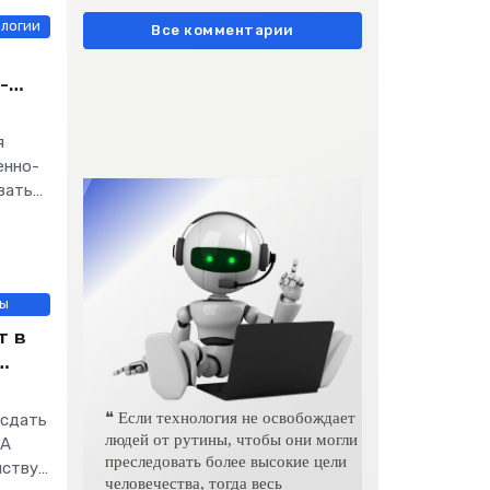
европейски» очень метко
ологии
подчеркивает остроту
Все комментарии
-
я
енно-
вать
лы
т в
❝ Если технология не освобождает
 сдать
людей от рутины, чтобы они могли
ИА
преследовать более высокие цели
йству
человечества, тогда весь