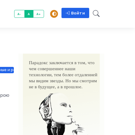
Войти
A-
A
A+
Парадокс заключается в том, что
чем совершеннее наши
ые и растения / Знакомства / Недвижимость / Товары / Другие ново
технологии, тем более отдаленней
мы видим звезды. Но мы смотрим
не в будущее, а в прошлое.
трою