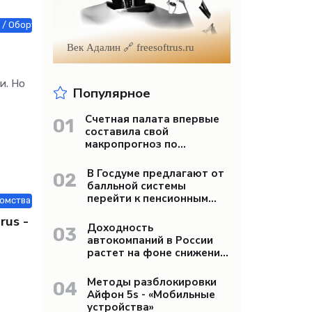
/ Оборудование / Товары / Услуги / Другие новости
Век Адалин 🔗 freesoftrus.ru
и. Но
Популярное
Счетная палата впервые
01
составила свой
макропрогноз по
экономике России -
«Бизнес»
В Госдуме предлагают от
02
балльной системы
перейти к пенсионным
омства / Недвижимость / Работа и образование / Строй материалы / 
«рангам» - «Бизнес»
rus -
Доходность
03
автокомпаний в России
растет на фоне снижения
продаж - «Бизнес»
Методы разблокировки
04
Айфон 5s - «Мобильные
устройства»