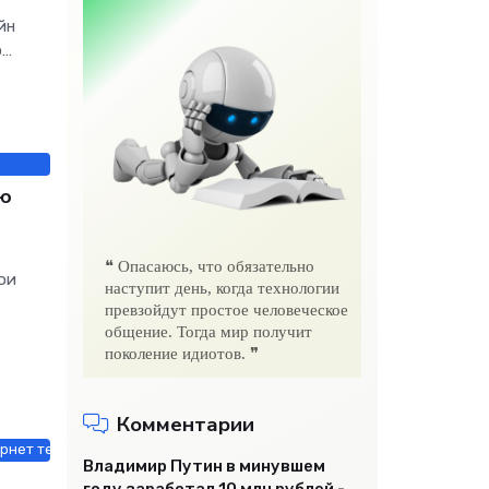
йн
о
ом
ью
❝ Опасаюсь, что обязательно
ои
наступит день, когда технологии
превзойдут простое человеческое
общение. Тогда мир получит
поколение идиотов. ❞
Комментарии
рнет технологии / Строй материалы
Владимир Путин в минувшем