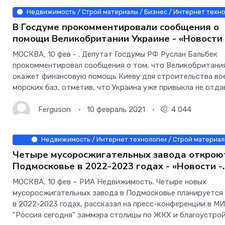
Недвижимость / Строй материалы / Бизнес / Интернет техн
В Госдуме прокомментировали сообщения о
помощи Великобритании Украине - «Новости 
строительства»
МОСКВА, 10 фев - . Депутат Госдумы РФ Руслан Бальбек
прокомментировал сообщения о том, что Великобритани
окажет финансовую помощь Киеву для строительства во
морских баз, отметив, что Украина уже привыкла не отда
кредиты.Ранее премьер-министр Украины Денис Шмыгаль
заявил, что
Ferguson
10 февраль 2021
4 044
Недвижимость / Интернет технологии / Строй материа
Четыре мусоросжигательных завода открою
Подмосковье в 2022-2023 годах - «Новости -
строительства»
МОСКВА, 10 фев – РИА Недвижимость. Четыре новых
мусоросжигательных завода в Подмосковье планируется
в 2022-2023 годах, рассказал на пресс-конференции в М
"Россия сегодня" заммэра столицы по ЖКХ и благоустро