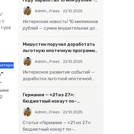
году заработал 10 млн рублей -
«Бизнес»
Admin_Frees
22.10.2025
о"
 с
Интересная новость! 10 миллионов
ктура
рублей — сумма внушительная для
большинства россиян, но совсем
не
Мишустин поручил доработать
льготную ипотечную программу
- «Бизнес»
Admin_Frees
22.10.2025
 материалы
Интересное развитие событий —
в"
доработка льготной ипотечной
программы действительно может
амме
стать
Германия — «21 из 27»:
,2
бюджетный нокаут по–
европейски
Admin_Frees
22.10.2025
из
Статья «Германия — «21 из 27»:
бюджетный нокаут по–