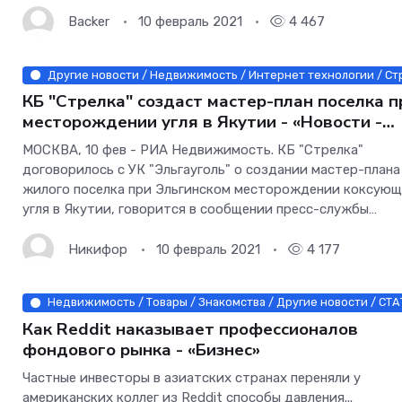
Петр Бирюков.Бирюков отметил, что сейчас в Москве
работают два
Backer
10 февраль 2021
4 467
Другие новости / Недвижимость / Интернет технологии / С
КБ "Стрелка" создаст мастер-план поселка п
месторождении угля в Якутии - «Новости -
строительства»
МОСКВА, 10 фев - РИА Недвижимость. КБ "Стрелка"
договорилось с УК "Эльгауголь" о создании мастер-плана
жилого поселка при Эльгинском месторождении коксующ
угля в Якутии, говорится в сообщении пресс-службы
"Стрелки".В мастер-плане будут предложены современны
Никифор
10 февраль 2021
4 177
Недвижимость / Товары / Знакомства / Другие новости / СТА
Как Reddit наказывает профессионалов
фондового рынка - «Бизнес»
Частные инвесторы в азиатских странах переняли у
американских коллег из Reddit способы давления...