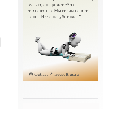
магию, он примет её за
технологию. Мы верим не в те
вещи. И это погубит нас. ❞
🎮 Outlast 🔗 freesoftrus.ru