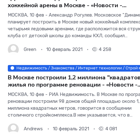
хоккейной арены в Москве - «Новости -
строительства»
МОСКВА, 10 фев - Александр Рогулев. Московское "Динам
планирует построить в Москве новый хоккейный комплекс
четырьмя ледовыми аренами, где расположится вся стру
клуба от детской школы до команды КХЛ, сообщил
технический директор "бело-голубых" Никита
Green
10 февраль 2021
4 258
Недвижимость / Знакомства / Интернет технологии / Строй
В Москве построили 1,2 миллиона "квадрато
жилья по программе реновации - «Новости -
строительства»
МОСКВА, 10 фев - РИА Недвижимость. В Москве по прогр
реновации построили 98 домов общей площадью около 1
миллиона квадратных метров, говорится в сообщении
столичного стройкомплекса.В нем указывается, что в
настоящее время идет переселение 33,7 тысячи жителей 
223 домов. Из них около 24,2
Andrews
10 февраль 2021
4 081