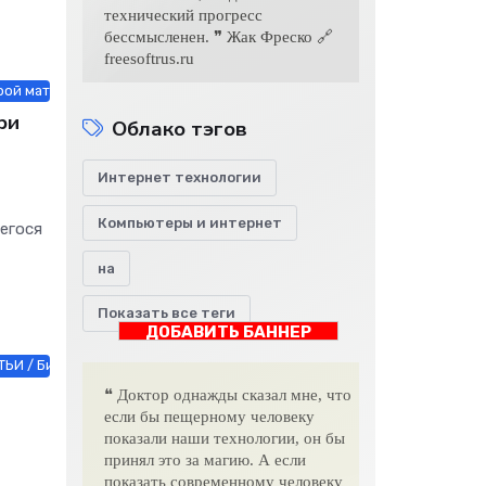
технический прогресс
бессмысленен. ❞ Жак Фреско 🔗
freesoftrus.ru
трой материалы
ри
Облако тэгов
Интернет технологии
Компьютеры и интернет
егося
на
е
Показать все теги
ДОБАВИТЬ БАННЕР
ТЬИ / Бизнес / Мебель, интерьер, обиход / Новости Интернета / Стр
❝ Доктор однажды сказал мне, что
если бы пещерному человеку
показали наши технологии, он бы
принял это за магию. А если
показать современному человеку