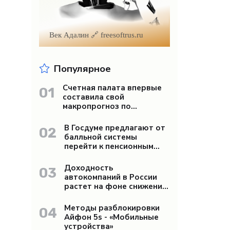
Век Адалин 🔗 freesoftrus.ru
Популярное
Счетная палата впервые
01
составила свой
макропрогноз по
экономике России -
«Бизнес»
В Госдуме предлагают от
02
балльной системы
перейти к пенсионным
«рангам» - «Бизнес»
Доходность
03
автокомпаний в России
растет на фоне снижения
продаж - «Бизнес»
Методы разблокировки
04
Айфон 5s - «Мобильные
устройства»