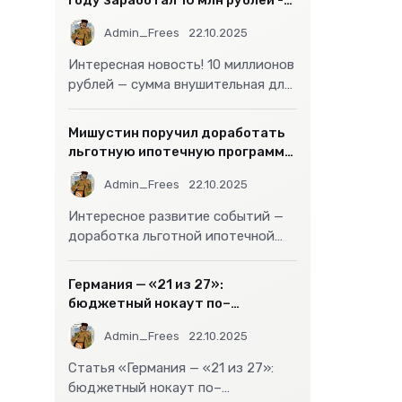
году заработал 10 млн рублей -
«Бизнес»
Admin_Frees
22.10.2025
Интересная новость! 10 миллионов
рублей — сумма внушительная для
большинства россиян, но совсем
не
Мишустин поручил доработать
льготную ипотечную программу
- «Бизнес»
Admin_Frees
22.10.2025
Интересное развитие событий —
доработка льготной ипотечной
программы действительно может
стать
Германия — «21 из 27»:
бюджетный нокаут по–
европейски
Admin_Frees
22.10.2025
Статья «Германия — «21 из 27»:
бюджетный нокаут по–