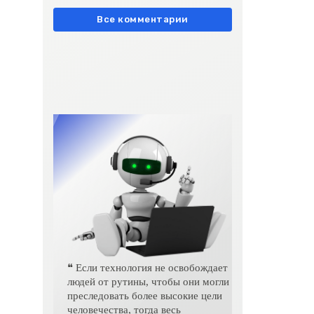
европейски» очень метко
подчеркивает остроту
Все комментарии
❝ Если технология не освобождает
людей от рутины, чтобы они могли
преследовать более высокие цели
человечества, тогда весь