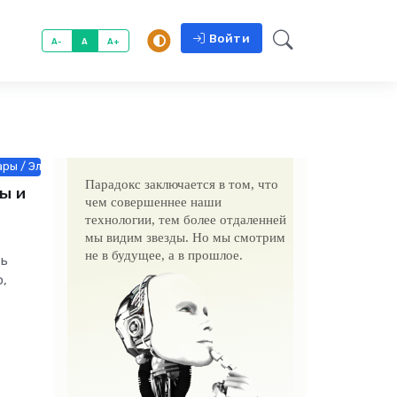
Войти
A-
A
A+
ары / Электроника и бытовая техника
Парадокс заключается в том, что
ы и
чем совершеннее наши
технологии, тем более отдаленней
мы видим звезды. Но мы смотрим
не в будущее, а в прошлое.
ть
ю,