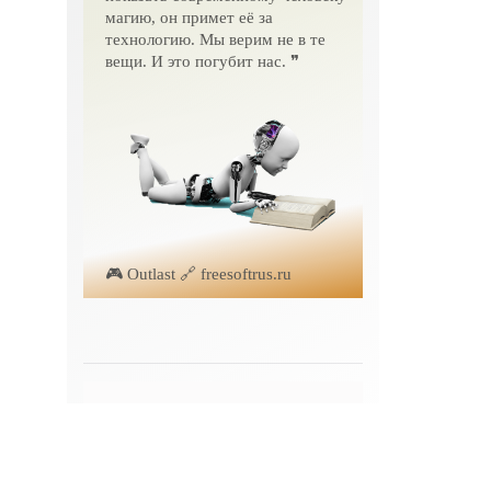
магию, он примет её за
технологию. Мы верим не в те
вещи. И это погубит нас. ❞
🎮 Outlast 🔗 freesoftrus.ru