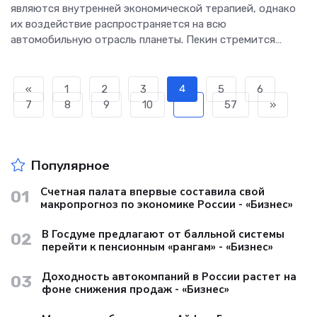
являются внутренней экономической терапией, однако
их воздействие распространяется на всю
автомобильную отрасль планеты. Пекин стремится
прекратить внутреннее...
«
1
2
3
4
5
6
7
8
9
10
...
57
»
Популярное
Счетная палата впервые составила свой
01
макропрогноз по экономике России - «Бизнес»
В Госдуме предлагают от балльной системы
02
перейти к пенсионным «рангам» - «Бизнес»
Доходность автокомпаний в России растет на
03
фоне снижения продаж - «Бизнес»