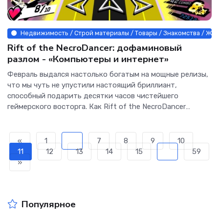
Недвижимость / Строй материалы / Товары / Знакомства / Живо
Rift of the NecroDancer: дофаминовый
разлом - «Компьютеры и интернет»
Февраль выдался настолько богатым на мощные релизы,
что мы чуть не упустили настоящий бриллиант,
способный подарить десятки часов чистейшего
геймерского восторга. Как Rift of the NecroDancer
покорила наши сердца,...
«
1
...
7
8
9
10
11
12
13
14
15
...
59
»
Популярное