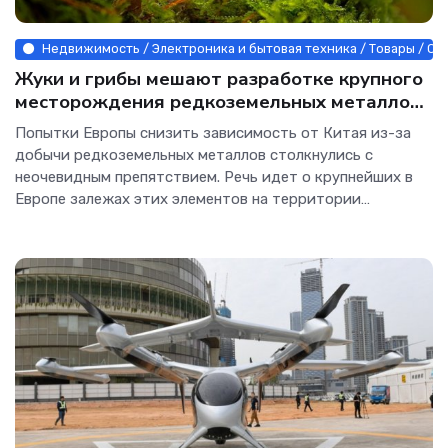
Недвижимость / Электроника и бытовая техника / Товары / СТ
Жуки и грибы мешают разработке крупного
месторождения редкоземельных металлов
- Наука.
Попытки Европы снизить зависимость от Китая из-за
добычи редкоземельных металлов столкнулись с
неочевидным препятствием. Речь идет о крупнейших в
Европе залежах этих элементов на территории
Норвегии в округе Телемарк: их объемы оценивают в 8,8
млн тонн. А редкоземельные элементы необходимы для